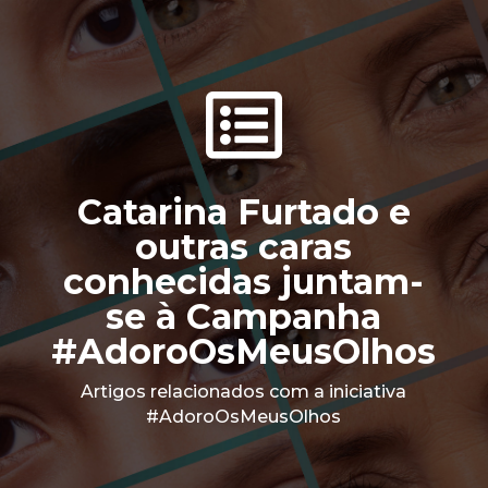

Catarina Furtado e
outras caras
conhecidas juntam-
se à Campanha
#AdoroOsMeusOlhos
Artigos relacionados com a iniciativa
#AdoroOsMeusOlhos