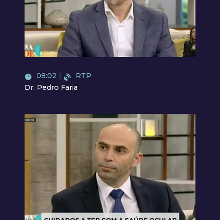
Video
08:02
|
RTP
Dr. Pedro Faria
Video