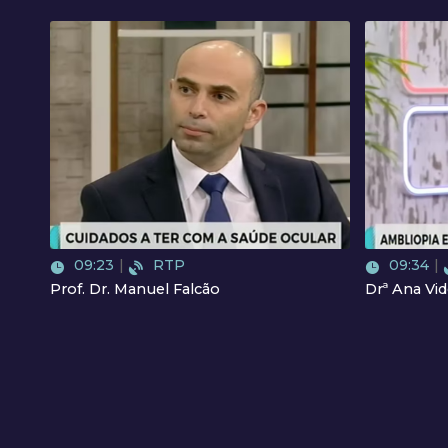
Video
09:23
|
RTP
09:34
|
Prof. Dr. Manuel Falcão
Drª Ana Vi