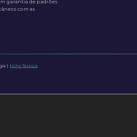
m garantia de padrões
tâneos com as
gia |
Ficha Técnica