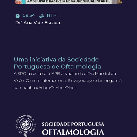
09:34
|
RTP
Drª Ana Vide Escada
Uma iniciativa da Sociedade
Portuguesa de Oftalmologia
A SPO associa-se à IAPB assinalando o Dia Mundial da
Visão. O mote internacional #loveyoureyes deu origem à
campanha #AdoroOsMeusOlhos